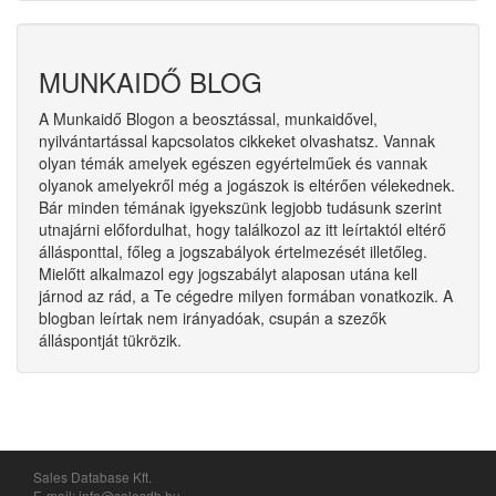
MUNKAIDŐ BLOG
A Munkaidő Blogon a beosztással, munkaidővel,
nyilvántartással kapcsolatos cikkeket olvashatsz. Vannak
olyan témák amelyek egészen egyértelműek és vannak
olyanok amelyekről még a jogászok is eltérően vélekednek.
Bár minden témának igyekszünk legjobb tudásunk szerint
utnajárni előfordulhat, hogy találkozol az itt leírtaktól eltérő
állásponttal, főleg a jogszabályok értelmezését illetőleg.
Mielőtt alkalmazol egy jogszabályt alaposan utána kell
járnod az rád, a Te cégedre milyen formában vonatkozik. A
blogban leírtak nem irányadóak, csupán a szezők
álláspontját tükrözik.
Sales Database Kft.
E-mail: info@salesdb.hu