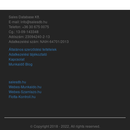
Sales Database Kft.
E-mail: info@salesdb.hu
Telefon: +36 30 675 0075
Cg.: 13-09-143348
Adószám: 23094240-2-13
Adatkezelési szám: NAIH-64701/2013
Általános szerződési feltételek
Adatkezelési tájékoztató
Kapcsolat
Munkaidő Blog
salesdb.hu
Webes-Munkaido.hu
Webes-Szamlazo.hu
Flotta-Kontroll.hu
© Copyright 2018 - 2022, All rights reserved.