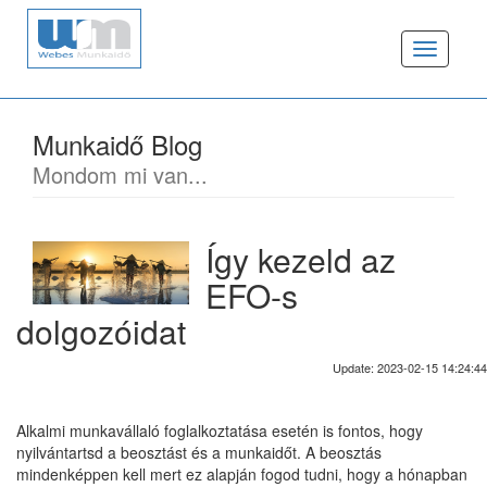
Toggle
navigat
Munkaidő Blog
Mondom mi van...
Így kezeld az
EFO-s
dolgozóidat
Update: 2023-02-15 14:24:44
Alkalmi munkavállaló foglalkoztatása esetén is fontos, hogy
nyilvántartsd a beosztást és a munkaidőt. A beosztás
mindenképpen kell mert ez alapján fogod tudni, hogy a hónapban