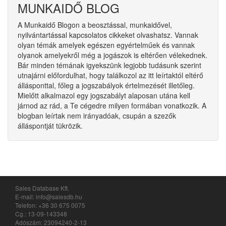
MUNKAIDŐ BLOG
A Munkaidő Blogon a beosztással, munkaidővel,
nyilvántartással kapcsolatos cikkeket olvashatsz. Vannak
olyan témák amelyek egészen egyértelműek és vannak
olyanok amelyekről még a jogászok is eltérően vélekednek.
Bár minden témának igyekszünk legjobb tudásunk szerint
utnajárni előfordulhat, hogy találkozol az itt leírtaktól eltérő
állásponttal, főleg a jogszabályok értelmezését illetőleg.
Mielőtt alkalmazol egy jogszabályt alaposan utána kell
járnod az rád, a Te cégedre milyen formában vonatkozik. A
blogban leírtak nem irányadóak, csupán a szezők
álláspontját tükrözik.
Sales Database Kft.
E-mail: info@salesdb.hu
Telefon: +36 30 675 0075
Cg.: 13-09-143348
Adószám: 23094240-2-13