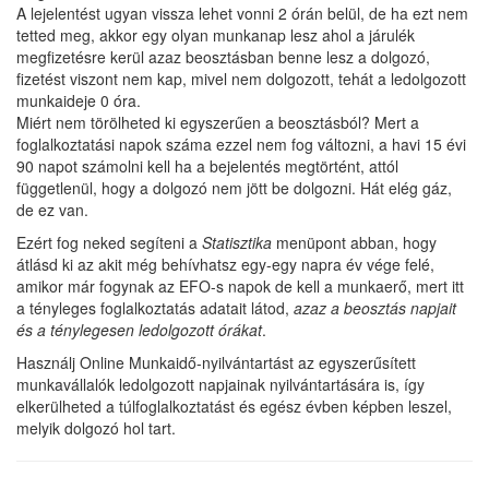
A lejelentést ugyan vissza lehet vonni 2 órán belül, de ha ezt nem
tetted meg, akkor egy olyan munkanap lesz ahol a járulék
megfizetésre kerül azaz beosztásban benne lesz a dolgozó,
fizetést viszont nem kap, mivel nem dolgozott, tehát a ledolgozott
munkaideje 0 óra.
Miért nem törölheted ki egyszerűen a beosztásból? Mert a
foglalkoztatási napok száma ezzel nem fog változni, a havi 15 évi
90 napot számolni kell ha a bejelentés megtörtént, attól
függetlenül, hogy a dolgozó nem jött be dolgozni. Hát elég gáz,
de ez van.
Ezért fog neked segíteni a
Statisztika
menüpont abban, hogy
átlásd ki az akit még behívhatsz egy-egy napra év vége felé,
amikor már fogynak az EFO-s napok de kell a munkaerő, mert itt
a tényleges foglalkoztatás adatait látod,
azaz a beosztás napjait
és a ténylegesen ledolgozott órákat
.
Használj Online Munkaidő-nyilvántartást az egyszerűsített
munkavállalók ledolgozott napjainak nyilvántartására is, így
elkerülheted a túlfoglalkoztatást és egész évben képben leszel,
melyik dolgozó hol tart.