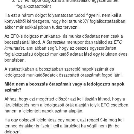
Évi 90 napot dolgozhat a munkavállaló egyszerűsített
foglalkoztatottként
Ha ezt a három dolgot folyamatosan tudod figyelni, nem kell a
könyvelőtől kérdezgetni, hogy hol tartunk XY foglalkoztatásában,
akkor már sokkal jobban tudsz tervezni.
Az EFO-s dolgozó munkanap- és munkaidőadatait nem csak a
beosztásánál látod. A
Statisztika
menüpontban találod az
EFO
kimutatást
, ami abban segít, hogy az összes egyszerűsített
foglalkoztatású dolgozó munkaidő adatait lásd egy felületen éves
bontásban.
A statisztikában a beosztásban szereplő napok számát és
ledolgozott munkaidőadatok összesített óraszámát fogod látni.
Miért nem a beosztás óraszámait vagy a ledolgozott napok
számát?
Ahhoz, hogy ezt megértsd először azt kell tisztán látnod, hogy a
járulékfizetés nem a ledolgozott órák alapján folyik EFO esetében,
hanem a lejelentett napok száma alapján.
Ha egy dolgozót lejelentesz egy napon, azt reggel 9-ig meg kell
tenned és akkor is fizetni kell a járulékot ha végül nem jön be
dolgozni.