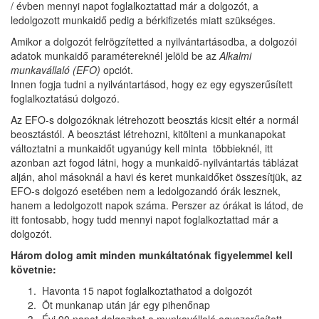
/ évben mennyi napot foglalkoztattad már a dolgozót, a
ledolgozott munkaidő pedig a bérkifizetés miatt szükséges.
Amikor a dolgozót felrögzítetted a nyilvántartásodba, a dolgozói
adatok munkaidő paramétereknél jelöld be az
Alkalmi
munkavállaló (EFO)
opciót.
Innen fogja tudni a nyilvántartásod, hogy ez egy egyszerűsített
foglalkoztatású dolgozó.
Az EFO-s dolgozóknak létrehozott beosztás kicsit eltér a normál
beosztástól. A beosztást létrehozni, kitölteni a munkanapokat
változtatni a munkaidőt ugyanúgy kell minta többieknél, itt
azonban azt fogod látni, hogy a munkaidő-nyilvántartás táblázat
alján, ahol másoknál a havi és keret munkaidőket összesítjük, az
EFO-s dolgozó esetében nem a ledolgozandó órák lesznek,
hanem a ledolgozott napok száma. Perszer az órákat is látod, de
itt fontosabb, hogy tudd mennyi napot foglalkoztattad már a
dolgozót.
Három dolog amit minden munkáltatónak figyelemmel kell
követnie:
Havonta 15 napot foglalkoztathatod a dolgozót
Öt munkanap után jár egy pihenőnap