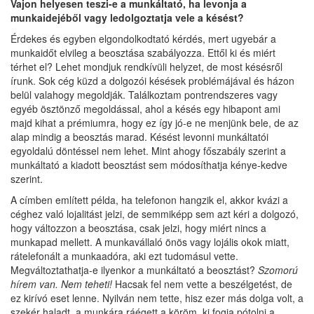
Vajon helyesen teszi-e a munkáltató, ha levonja a
munkaidejéből vagy ledolgoztatja vele a késést?
Érdekes és egyben elgondolkodtató kérdés, mert ugyebár a
munkaidőt elvileg a beosztása szabályozza. Ettől ki és miért
térhet el? Lehet mondjuk rendkívüli helyzet, de most késésről
írunk. Sok cég küzd a dolgozói késések problémájával és házon
belül valahogy megoldják. Találkoztam pontrendszeres vagy
egyéb ösztönző megoldással, ahol a késés egy hibapont ami
majd kihat a prémiumra, hogy ez így jó-e ne menjünk bele, de az
alap mindig a beosztás marad. Késést levonni munkáltatói
egyoldalú döntéssel nem lehet. Mint ahogy főszabály szerint a
munkáltató a kiadott beosztást sem módosíthatja kénye-kedve
szerint.
A címben említett példa, ha telefonon hangzik el, akkor kvázi a
céghez való lojalitást jelzi, de semmiképp sem azt kéri a dolgozó,
hogy változzon a beosztása, csak jelzi, hogy miért nincs a
munkapad mellett. A munkavállaló önös vagy lojális okok miatt,
rátelefonált a munkaadóra, aki ezt tudomásul vette.
Megváltoztathatja-e ilyenkor a munkáltató a beosztást?
Szomorú
hírem van. Nem teheti!
Hacsak fel nem vette a beszélgetést, de
ez kirívó eset lenne. Nyilván nem tette, hisz ezer más dolga volt, a
szekér haladt, a munkára ráégett a köröm, ki fogja pótolni a