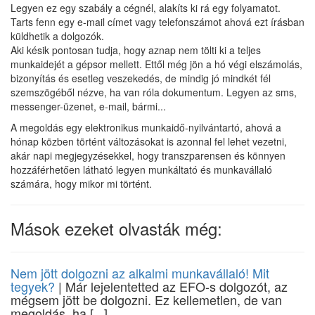
Legyen ez egy szabály a cégnél, alakíts ki rá egy folyamatot.
Tarts fenn egy e-mail címet vagy telefonszámot ahová ezt írásban
küldhetik a dolgozók.
Aki késik pontosan tudja, hogy aznap nem tölti ki a teljes
munkaidejét a gépsor mellett. Ettől még jön a hó végi elszámolás,
bizonyítás és esetleg veszekedés, de mindig jó mindkét fél
szemszögéből nézve, ha van róla dokumentum. Legyen az sms,
messenger-üzenet, e-mail, bármi...
A megoldás egy elektronikus munkaidő-nyilvántartó, ahová a
hónap közben történt változásokat is azonnal fel lehet vezetni,
akár napi megjegyzésekkel, hogy transzparensen és könnyen
hozzáférhetően látható legyen munkáltató és munkavállaló
számára, hogy mikor mi történt.
Mások ezeket olvasták még:
Nem jött dolgozni az alkalmi munkavállaló! Mit
tegyek?
| Már lejelentetted az EFO-s dolgozót, az
mégsem jött be dolgozni. Ez kellemetlen, de van
megoldás, ha [...]