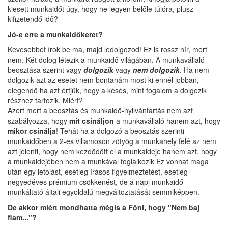
kiesett munkaidőt úgy, hogy ne legyen belőle túlóra, plusz
kifizetendő idő?
Jó-e erre a munkaidőkeret?
Kevesebbet írok be ma, majd ledolgozod! Ez is rossz hír, mert
nem. Két dolog létezik a munkaidő világában. A munkavállaló
beosztása szerint vagy
dolgozik
vagy
nem dolgozik
. Ha nem
dolgozik azt az esetet nem bontanám most ki ennél jobban,
elegendő ha azt értjük, hogy a késés, mint fogalom a dolgozik
részhez tartozik. Miért?
Azért mert a beosztás és munkaidő-nyilvántartás nem azt
szabályozza, hogy
mit csináljon
a munkavállaló hanem azt, hogy
mikor csinálja
! Tehát ha a dolgozó a beosztás szerinti
munkaidőben a 2-es villamoson zötyög a munkahely felé az nem
azt jelenti, hogy nem kezdődött el a munkaideje hanem azt, hogy
a munkaidejében nem a munkával foglalkozik Ez vonhat maga
után egy letolást, esetleg írásos figyelmeztetést, esetleg
negyedéves prémium csökkenést, de a napi munkaidő
munkáltató általi egyoldalú megváltoztatását semmiképpen.
De akkor miért mondhatta mégis a Főni, hogy "Nem baj
fiam..."?