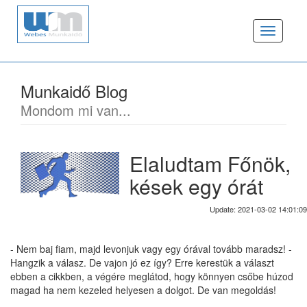
Toggle
navigat
Munkaidő Blog
Mondom mi van...
Elaludtam Főnök,
kések egy órát
Update: 2021-03-02 14:01:09
- Nem baj fiam, majd levonjuk vagy egy órával tovább maradsz! -
Hangzik a válasz. De vajon jó ez így? Erre kerestük a választ
ebben a cikkben, a végére meglátod, hogy könnyen csőbe húzod
magad ha nem kezeled helyesen a dolgot. De van megoldás!