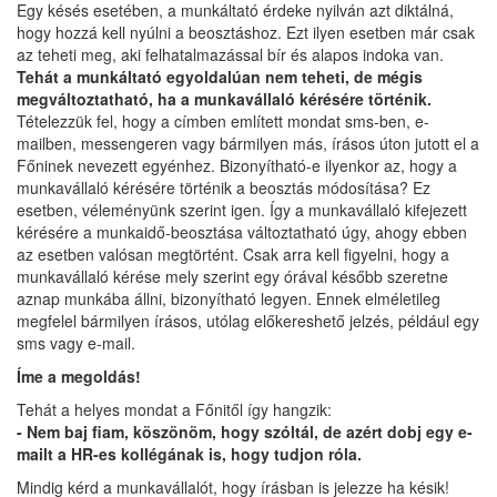
Egy késés esetében, a munkáltató érdeke nyilván azt diktálná,
hogy hozzá kell nyúlni a beosztáshoz. Ezt ilyen esetben már csak
az teheti meg, aki felhatalmazással bír és alapos indoka van.
Tehát a munkáltató egyoldalúan nem teheti, de mégis
megváltoztatható, ha a munkavállaló kérésére történik.
Tételezzük fel, hogy a címben említett mondat sms-ben, e-
mailben, messengeren vagy bármilyen más, írásos úton jutott el a
Főninek nevezett egyénhez. Bizonyítható-e ilyenkor az, hogy a
munkavállaló kérésére történik a beosztás módosítása? Ez
esetben, véleményünk szerint igen. Így a munkavállaló kifejezett
kérésére a munkaidő-beosztása változtatható úgy, ahogy ebben
az esetben valósan megtörtént. Csak arra kell figyelni, hogy a
munkavállaló kérése mely szerint egy órával később szeretne
aznap munkába állni, bizonyítható legyen. Ennek elméletileg
megfelel bármilyen írásos, utólag előkereshető jelzés, például egy
sms vagy e-mail.
Íme a megoldás!
Tehát a helyes mondat a Főnitől így hangzik:
- Nem baj fiam, köszönöm, hogy szóltál, de azért dobj egy e-
mailt a HR-es kollégának is, hogy tudjon róla.
Mindig kérd a munkavállalót, hogy írásban is jelezze ha késik!