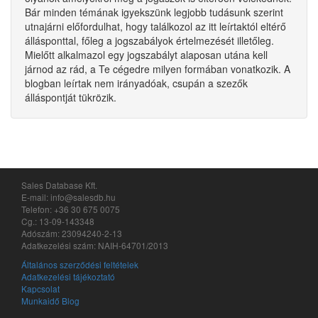
Bár minden témának igyekszünk legjobb tudásunk szerint
utnajárni előfordulhat, hogy találkozol az itt leírtaktól eltérő
állásponttal, főleg a jogszabályok értelmezését illetőleg.
Mielőtt alkalmazol egy jogszabályt alaposan utána kell
járnod az rád, a Te cégedre milyen formában vonatkozik. A
blogban leírtak nem irányadóak, csupán a szezők
álláspontját tükrözik.
Sales Database Kft.
E-mail: info@salesdb.hu
Telefon: +36 30 675 0075
Cg.: 13-09-143348
Adószám: 23094240-2-13
Adatkezelési szám: NAIH-64701/2013
Általános szerződési feltételek
Adatkezelési tájékoztató
Kapcsolat
Munkaidő Blog